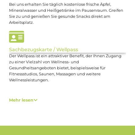
Bei uns erhalten Sie täglich kostenlose frische Äpfel,
Mineralwasser und Heißgetränke im Pausenraum. Greifen
Sie zu und genießen Sie gesunde Snacks direkt am
Arbeitsplatz.
Sachbezugskarte / Wellpass
Der Wellpass ist ein attraktiver Benefit, der Ihnen Zugang
zu einer Vielzahl von Wellness- und
Gesundheitsangeboten bietet, beispielsweise für
Fitnessstudios, Saunen, Massagen und weitere
Wellnessleistungen.
Oder die Sachbezugskarte im Wert von 50 €, die Sie
flexibel für verschiedene Angebote und Einkäufe
Mehr lesen
verwenden können.